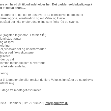
re om hvad dit tilbud indeholder her. Det gælder selvfølgelig også
t et tilbud endnu...
å baggrund af det der er observeret fra offentlig vej og det tager
amme
tagtype, konstruktion og evt Velux og kviste.
også at der ikke er uforudsete ting som f.eks råd og svamp.
 (Tagsten tegl/beton, Eternit, Stål)
lemlister, lægter
ing af spær
olering
er, vindskedder og underbrædder
inger ved f.eks skorstene
g kviste
nder og valm
 samme materiale som nuværende
af eksisterende tag
tering
 til tagmateriale eller ønsker du flere Velux e.lign så er du naturligvis
ontakte mig.
90 dage fra modtagetidspunktet.
icia - Danmark | Tlf.: 29704020 |
info@jarnitbyg.dk