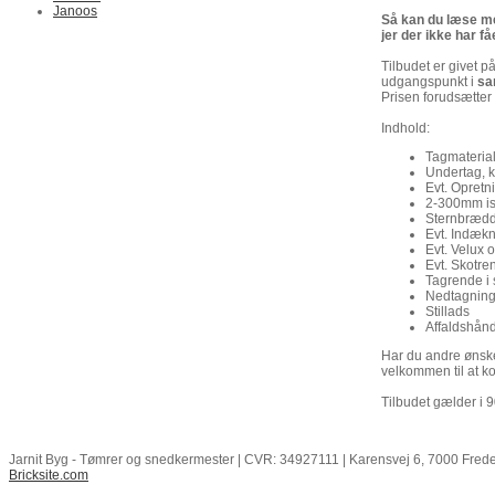
Janoos
Så kan du læse me
jer der ikke har fåe
Tilbudet er givet p
udgangspunkt i
s
Prisen forudsætter 
Indhold:
Tagmateriale
Undertag, k
Evt. Opretn
2-300mm is
Sternbrædd
Evt. Indækn
Evt. Velux o
Evt. Skotre
Tagrende i
Nedtagning 
Stillads
Affaldshånd
Har du andre ønsker
velkommen til at k
Tilbudet gælder i 
Jarnit Byg - Tømrer og snedkermester | CVR: 34927111 | Karensvej 6, 7000 Freder
Bricksite.com