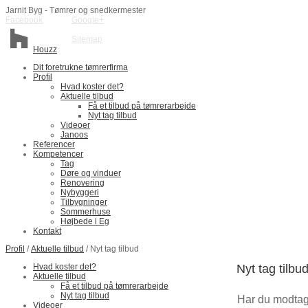
Jarnit Byg - Tømrer og snedkermester
Facebook
Google+
Sitemap
Houzz
Dit foretrukne tømrerfirma
Profil
Hvad koster det?
Aktuelle tilbud
Få et tilbud på tømrerarbejde
Nyt tag tilbud
Videoer
Janoos
Referencer
Kompetencer
Tag
Døre og vinduer
Renovering
Nybyggeri
Tilbygninger
Sommerhuse
Højbede i Eg
Kontakt
Profil
/
Aktuelle tilbud
/ Nyt tag tilbud
Hvad koster det?
Nyt tag tilbu
Aktuelle tilbud
Få et tilbud på tømrerarbejde
Nyt tag tilbud
Har du modtage
Videoer