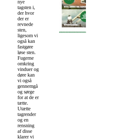
nye
tagsten i,
der hvor
der er
revnede
sten,
ligesom vi
også kan
fastgøre
løse sten.
Fugerne
omkring
vinduer og
døre kan
vi også
gennemgå
og sørge
for at de er
tætte.
Utætte
tagrender
og en
rensning
af disse
klarer vi