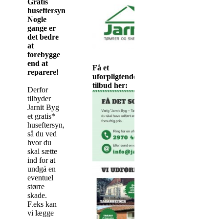
Gratis
huseftersyn
Nogle
gange er
det bedre
at
forebygge
end at
Få et
reparere!
uforpligtende
tilbud her:
Derfor
tilbyder
Jarnit Byg
et gratis*
huseftersyn,
så du ved
hvor du
skal sætte
ind for at
undgå en
eventuel
større
skade.
F.eks kan
vi lægge