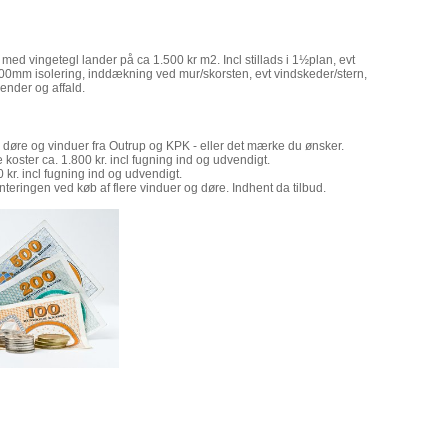
 med vingetegl lander på ca 1.500 kr m2. Incl stillads i 1½plan, evt
300mm isolering, inddækning ved mur/skorsten, evt vindskeder/stern,
render og affald.
 døre og vinduer fra Outrup og KPK - eller det mærke du ønsker.
 koster ca. 1.800 kr. incl fugning ind og udvendigt.
 kr. incl fugning ind og udvendigt.
teringen ved køb af flere vinduer og døre. Indhent da tilbud.