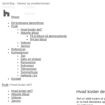
Jarnit Byg - Tømrer og snedkermester
Facebook
Google+
Sitemap
Houzz
Dit foretrukne tømrerfirma
Profil
Hvad koster det?
Aktuelle tilbud
Få et tilbud på tømrerarbejde
Nyt tag tilbud
Videoer
Janoos
Referencer
Kompetencer
Tag
Døre og vinduer
Renovering
Nybyggeri
Tilbygninger
Sommerhuse
Højbede i Eg
Kontakt
Profil
/ Hvad koster det?
Hvad koster det?
Hvad koster de
Aktuelle tilbud
Videoer
Det er altid svært at
Janoos
er to helt identiske 