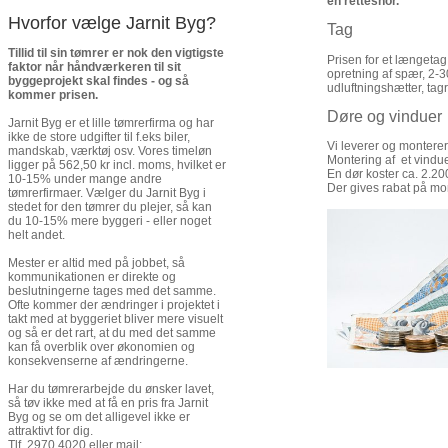
en rettesnor.
Hvorfor vælge Jarnit Byg?
Tag
Tillid til sin tømrer er nok den vigtigste
Prisen for et længetag
faktor når håndværkeren til sit
opretning af spær, 2-
byggeprojekt skal findes - og så
udluftningshætter, tag
kommer prisen.
Døre og vinduer
Jarnit Byg er et lille tømrerfirma og har
ikke de store udgifter til f.eks biler,
Vi leverer og monterer
mandskab, værktøj osv. Vores timeløn
Montering af et vindue
ligger på 562,50 kr incl. moms, hvilket er
En dør koster ca. 2.200
10-15% under mange andre
Der gives rabat på mon
tømrerfirmaer. Vælger du Jarnit Byg i
stedet for den tømrer du plejer, så kan
du 10-15% mere byggeri - eller noget
helt andet.
Mester er altid med på jobbet, så
kommunikationen er direkte og
beslutningerne tages med det samme.
Ofte kommer der ændringer i projektet i
takt med at byggeriet bliver mere visuelt
og så er det rart, at du med det samme
kan få overblik over økonomien og
konsekvenserne af ændringerne.
Har du tømrerarbejde du ønsker lavet,
så tøv ikke med at få en pris fra Jarnit
Byg og se om det alligevel ikke er
attraktivt for dig.
Tlf. 2970 4020 eller mail: